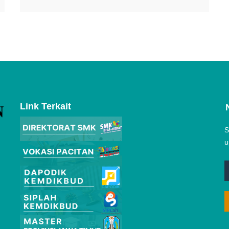
Link Terkait
S
u