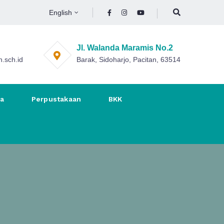
English
Jl. Walanda Maramis No.2
.sch.id
Barak, Sidoharjo, Pacitan, 63514
na
Perpustakaan
BKK