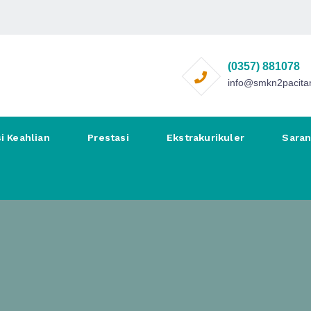
(0357) 881078
info@smkn2pacitan
i Keahlian
Prestasi
Ekstrakurikuler
Sara