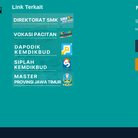
Link Terkait
S
u