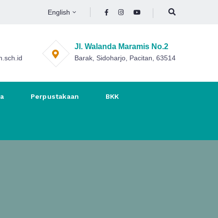
English
Jl. Walanda Maramis No.2
.sch.id
Barak, Sidoharjo, Pacitan, 63514
na
Perpustakaan
BKK