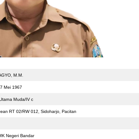
AGYO, M.M.
17 Mei 1967
Utama Muda/IV c
rean RT 02/RW 012, Sidoharjo, Pacitan
MK Negeri Bandar