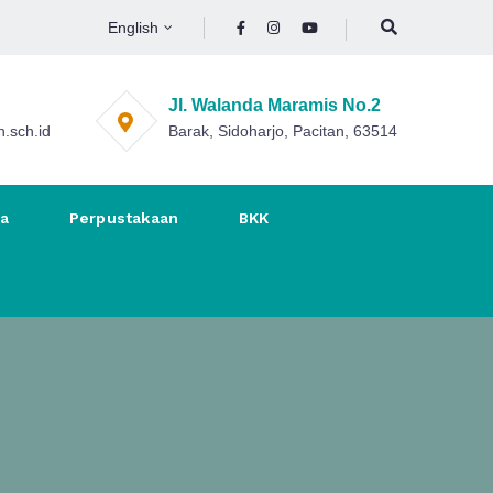
English
Jl. Walanda Maramis No.2
.sch.id
Barak, Sidoharjo, Pacitan, 63514
na
Perpustakaan
BKK