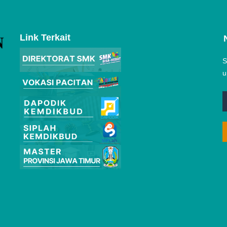
Link Terkait
S
u