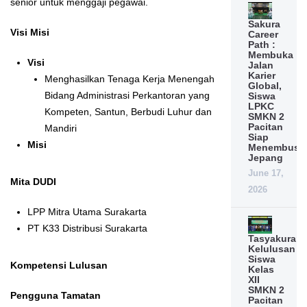
senior untuk menggaji pegawai.
Sakura
Visi Misi
Career
Path :
Membuka
Visi
Jalan
Karier
Menghasilkan Tenaga Kerja Menengah
Global,
Bidang Administrasi Perkantoran yang
Siswa
LPKC
Kompeten, Santun, Berbudi Luhur dan
SMKN 2
Pacitan
Mandiri
Siap
Misi
Menembus
Jepang
June 17,
Mita DUDI
2026
LPP Mitra Utama Surakarta
PT K33 Distribusi Surakarta
Tasyakuran
Kelulusan
Siswa
Kompetensi Lulusan
Kelas
XII
SMKN 2
Pengguna Tamatan
Pacitan