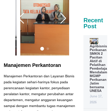
Recent
Post
Agribisnis
Perikanan
SMKN 2
Pacitan
Aktif di
Manajemen Perkantoran
Pelatihan
Pembelajara
Mendalam
MGMP
Manajemen Perkantoran dan Layanan Bisnis
Perikanan
pada kegiatan sehari-harinya fokus pada
Jatim
bersama
perencanaan kegiatan kantor, penyediaan
UNESA
peralatan kantor, mengatur perubahan antar
June 17,
departemen, mengatur anggaran keuangan
2026
sampai dengan membantu tugas manajemen