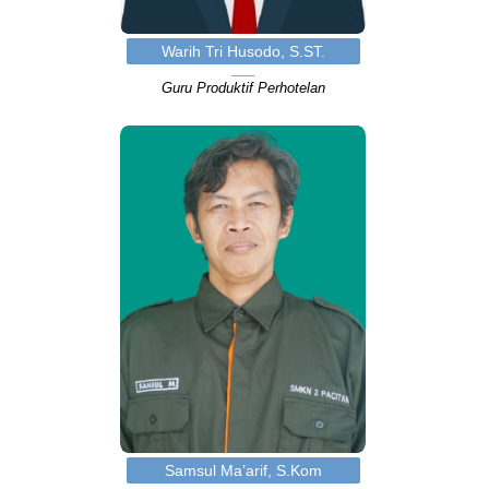
Warih Tri Husodo, S.ST.
Guru Produktif Perhotelan
Samsul Ma’arif, S.Kom