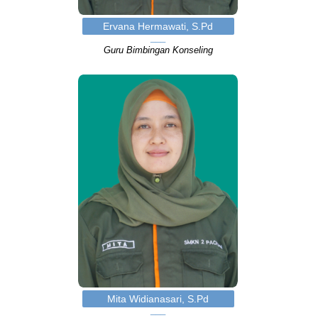
Ervana Hermawati, S.Pd
Guru Bimbingan Konseling
Mita Widianasari, S.Pd