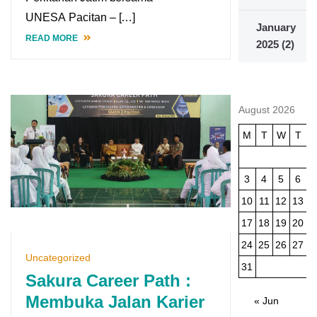
UNESA Pacitan – […]
January
READ MORE
2025
(2)
August 2026
M
T
W
T
3
4
5
6
10
11
12
13
1
17
18
19
20
2
24
25
26
27
2
Uncategorized
31
Sakura Career Path :
Membuka Jalan Karier
« Jun