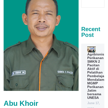
Recent
Post
Agribisnis
Perikanan
SMKN 2
Pacitan
Aktif di
Pelatihan
Pembelajara
Mendalam
MGMP
Perikanan
Jatim
bersama
UNESA
Abu Khoir
June 17,