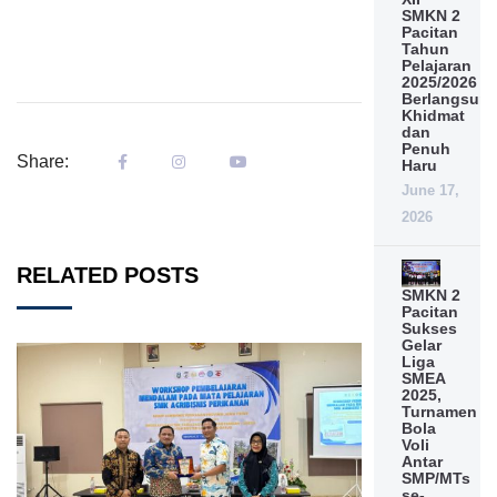
SMKN 2
Pacitan
Tahun
Pelajaran
2025/2026
Berlangsun
Khidmat
dan
Penuh
Share:
Haru
June 17,
2026
RELATED POSTS
SMKN 2
Pacitan
Sukses
Gelar
Liga
SMEA
2025,
Turnamen
Bola
Voli
Antar
SMP/MTs
se-