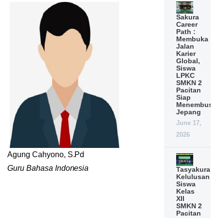
Sakura
Career
Path :
Membuka
Jalan
Karier
Global,
Siswa
LPKC
SMKN 2
Pacitan
Siap
Menembus
Jepang
June 17,
2026
Agung Cahyono, S.Pd
Guru Bahasa Indonesia
Tasyakuran
Kelulusan
Siswa
Kelas
XII
SMKN 2
Pacitan