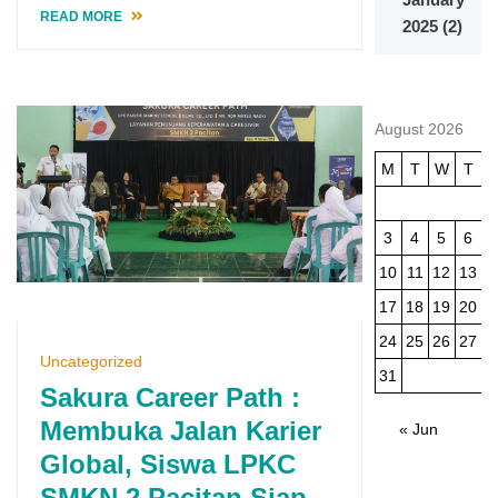
READ MORE
2025
(2)
August 2026
M
T
W
T
3
4
5
6
10
11
12
13
1
17
18
19
20
2
24
25
26
27
2
Uncategorized
31
Sakura Career Path :
Membuka Jalan Karier
« Jun
Global, Siswa LPKC
SMKN 2 Pacitan Siap