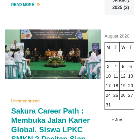
READ MORE
2025
(2)
August 2026
M
T
W
T
3
4
5
6
10
11
12
13
1
17
18
19
20
2
24
25
26
27
2
Uncategorized
31
Sakura Career Path :
Membuka Jalan Karier
« Jun
Global, Siswa LPKC
SMKN 2 Pacitan Siap