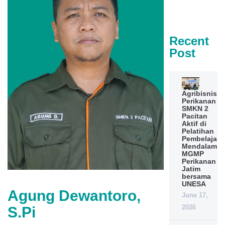
Recent
Post
Agribisnis
Perikanan
SMKN 2
Pacitan
Aktif di
Pelatihan
Pembelajara
Mendalam
MGMP
Perikanan
Jatim
bersama
UNESA
Agung Dewantoro,
June 17,
2026
S.Pi