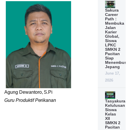
Sakura
Career
Path :
Membuka
Jalan
Karier
Global,
Siswa
LPKC
SMKN 2
Pacitan
Siap
Menembus
Jepang
June 17,
2026
Agung Dewantoro, S.Pi
Guru Produktif Perikanan
Tasyakuran
Kelulusan
Siswa
Kelas
XII
SMKN 2
Pacitan