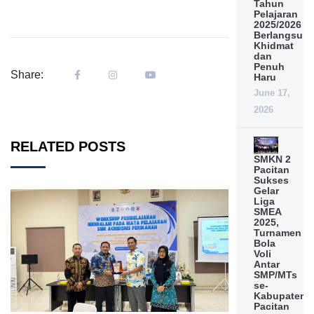
Tahun
Pelajaran
2025/2026
Berlangsun
Khidmat
dan
Penuh
Share:
Haru
June 17,
2026
RELATED POSTS
SMKN 2
Pacitan
Sukses
Gelar
Liga
SMEA
2025,
Turnamen
Bola
Voli
Antar
SMP/MTs
se-
Kabupaten
Pacitan