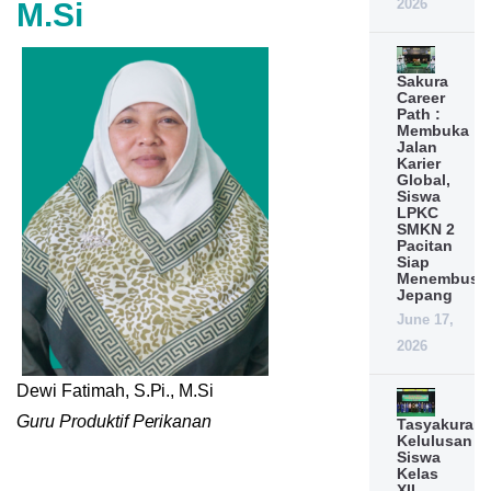
2026
M.Si
Sakura
Career
Path :
Membuka
Jalan
Karier
Global,
Siswa
LPKC
SMKN 2
Pacitan
Siap
Menembus
Jepang
June 17,
2026
Dewi Fatimah, S.Pi., M.Si
Guru Produktif Perikanan
Tasyakuran
Kelulusan
Siswa
Kelas
XII