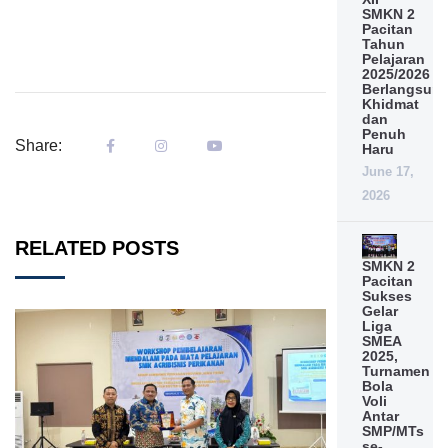
SMKN 2
Pacitan
Tahun
Pelajaran
2025/2026
Berlangsun
Khidmat
dan
Penuh
Share:
Haru
June 17,
2026
RELATED POSTS
SMKN 2
Pacitan
Sukses
Gelar
Liga
SMEA
2025,
Turnamen
Bola
Voli
Antar
SMP/MTs
se-