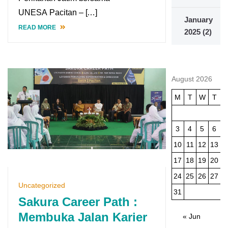
UNESA Pacitan – […]
January
READ MORE
2025
(2)
August 2026
M
T
W
T
3
4
5
6
10
11
12
13
1
17
18
19
20
2
24
25
26
27
2
Uncategorized
31
Sakura Career Path :
Membuka Jalan Karier
« Jun