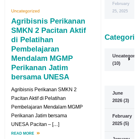
February
Uncategorized
25, 2025
Agribisnis Perikanan
SMKN 2 Pacitan Aktif
Categorie
di Pelatihan
Pembelajaran
Uncategoriz
Mendalam MGMP
(10)
Perikanan Jatim
bersama UNESA
Agribisnis Perikanan SMKN 2
June
Pacitan Aktif di Pelatihan
2026
(3)
Pembelajaran Mendalam MGMP
Perikanan Jatim bersama
February
2025
(5)
UNESA Pacitan – […]
READ MORE
January