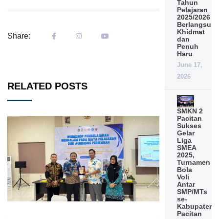
Tahun
Pelajaran
2025/2026
Berlangsun
Khidmat
Share:
dan
Penuh
Haru
June 17,
2026
RELATED POSTS
SMKN 2
Pacitan
Sukses
Gelar
Liga
SMEA
2025,
Turnamen
Bola
Voli
Antar
SMP/MTs
se-
Kabupaten
Pacitan