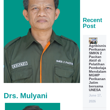
Recent
Post
Agribisnis
Perikanan
SMKN 2
Pacitan
Aktif di
Pelatihan
Pembelajara
Mendalam
MGMP
Perikanan
Jatim
bersama
UNESA
Drs. Mulyani
June 17,
2026