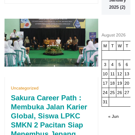
2025
(2)
August 2026
M
T
W
T
3
4
5
6
10
11
12
13
1
17
18
19
20
2
Uncategorized
24
25
26
27
2
Sakura Career Path :
31
Membuka Jalan Karier
Global, Siswa LPKC
« Jun
SMKN 2 Pacitan Siap
Menembus Jepang