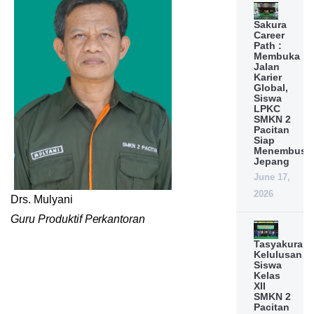
Sakura
Career
Path :
Membuka
Jalan
Karier
Global,
Siswa
LPKC
SMKN 2
Pacitan
Siap
Menembus
Jepang
June 17,
2026
Drs. Mulyani
Guru Produktif Perkantoran
Tasyakuran
Kelulusan
Siswa
Kelas
XII
SMKN 2
Pacitan