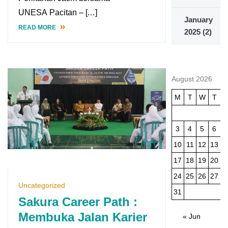
UNESA Pacitan – […]
January
READ MORE
2025
(2)
August 2026
M
T
W
T
3
4
5
6
10
11
12
13
1
17
18
19
20
2
24
25
26
27
2
Uncategorized
31
Sakura Career Path :
Membuka Jalan Karier
« Jun