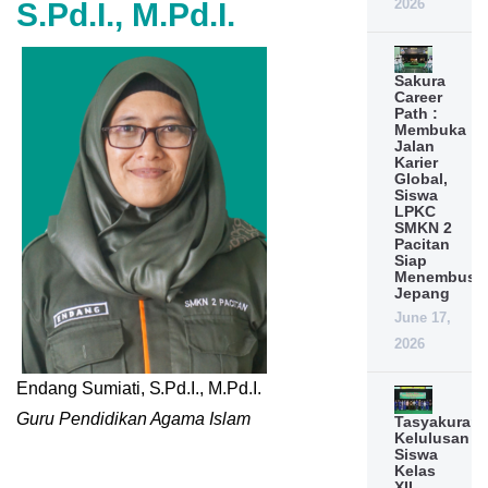
2026
S.Pd.I., M.Pd.I.
Sakura
Career
Path :
Membuka
Jalan
Karier
Global,
Siswa
LPKC
SMKN 2
Pacitan
Siap
Menembus
Jepang
June 17,
2026
Endang Sumiati, S.Pd.I., M.Pd.I.
Guru Pendidikan Agama Islam
Tasyakuran
Kelulusan
Siswa
Kelas
XII