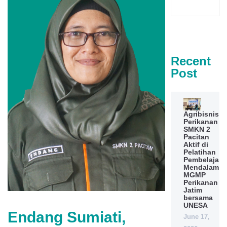
Recent
Post
Agribisnis
Perikanan
SMKN 2
Pacitan
Aktif di
Pelatihan
Pembelajara
Mendalam
MGMP
Perikanan
Jatim
bersama
UNESA
Endang Sumiati,
June 17,