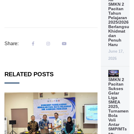
SMKN 2
Pacitan
Tahun
Pelajaran
2025/2026
Berlangsun
Khidmat
dan
Penuh
Share:
Haru
June 17,
2026
RELATED POSTS
SMKN 2
Pacitan
Sukses
Gelar
Liga
SMEA
2025,
Turnamen
Bola
Voli
Antar
SMP/MTs
se-