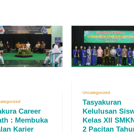
Uncategorized
Tasyakuran
ategorized
akura Career
Kelulusan Sis
ath : Membuka
Kelas XII SMK
lan Karier
2 Pacitan Tahu