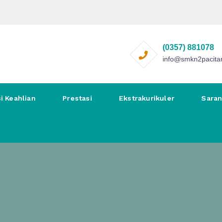
(0357) 881078
info@smkn2pacitan
i Keahlian
Prestasi
Ekstrakurikuler
Sara