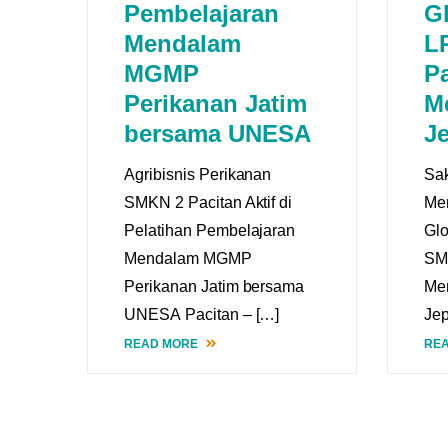
Pembelajaran
G
Mendalam
L
MGMP
Pa
Perikanan Jatim
M
bersama UNESA
J
Agribisnis Perikanan
Sak
SMKN 2 Pacitan Aktif di
Mem
Pelatihan Pembelajaran
Gl
Mendalam MGMP
SM
Perikanan Jatim bersama
Me
UNESA Pacitan – […]
Jep
READ MORE
RE