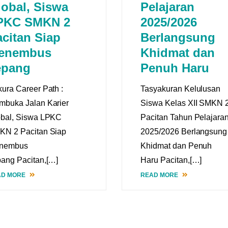
lobal, Siswa
Pelajaran
PKC SMKN 2
2025/2026
citan Siap
Berlangsung
enembus
Khidmat dan
epang
Penuh Haru
ura Career Path :
Tasyakuran Kelulusan
buka Jalan Karier
Siswa Kelas XII SMKN 
obal, Siswa LPKC
Pacitan Tahun Pelajara
KN 2 Pacitan Siap
2025/2026 Berlangsung
nembus
Khidmat dan Penuh
ang Pacitan,[…]
Haru Pacitan,[…]
AD MORE
READ MORE