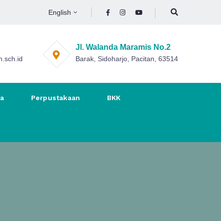
English
Jl. Walanda Maramis No.2
.sch.id
Barak, Sidoharjo, Pacitan, 63514
na
Perpustakaan
BKK