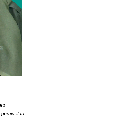
Kep
Keperawatan