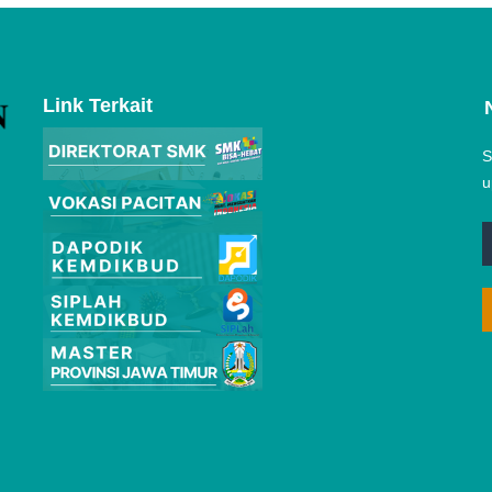
Link Terkait
S
u