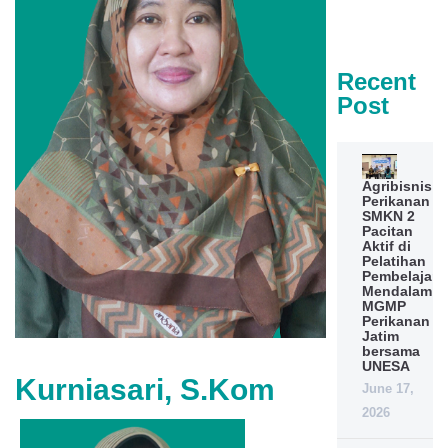
Recent
Post
Agribisnis
Perikanan
SMKN 2
Pacitan
Aktif di
Pelatihan
Pembelajara
Mendalam
MGMP
Perikanan
Jatim
bersama
UNESA
Kurniasari, S.Kom
June 17,
2026