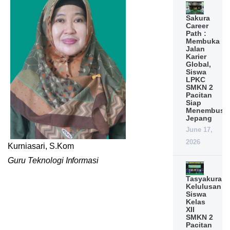
Sakura
Career
Path :
Membuka
Jalan
Karier
Global,
Siswa
LPKC
SMKN 2
Pacitan
Siap
Menembus
Jepang
June 17,
2026
Kurniasari, S.Kom
Guru Teknologi Informasi
Tasyakuran
Kelulusan
Siswa
Kelas
XII
SMKN 2
Pacitan