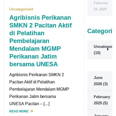
February
Uncategorized
25, 2025
Agribisnis Perikanan
SMKN 2 Pacitan Aktif
Categorie
di Pelatihan
Pembelajaran
Uncategoriz
Mendalam MGMP
(10)
Perikanan Jatim
bersama UNESA
Agribisnis Perikanan SMKN 2
June
Pacitan Aktif di Pelatihan
2026
(3)
Pembelajaran Mendalam MGMP
Perikanan Jatim bersama
February
2025
(5)
UNESA Pacitan – […]
READ MORE
January