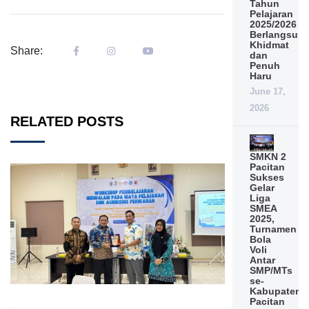
Tahun
Pelajaran
2025/2026
Berlangsun
Khidmat
Share:
dan
Penuh
Haru
June 17,
2026
RELATED POSTS
SMKN 2
Pacitan
Sukses
Gelar
Liga
SMEA
2025,
Turnamen
Bola
Voli
Antar
SMP/MTs
se-
Kabupaten
Pacitan