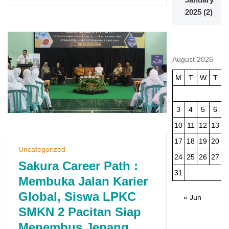
2025
(2)
August 2026
M
T
W
T
3
4
5
6
10
11
12
13
1
17
18
19
20
2
Uncategorized
24
25
26
27
2
Sakura Career Path :
31
Membuka Jalan Karier
Global, Siswa LPKC
« Jun
SMKN 2 Pacitan Siap
Menembus Jepang