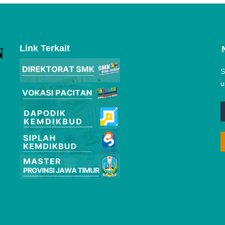
Link Terkait
S
u