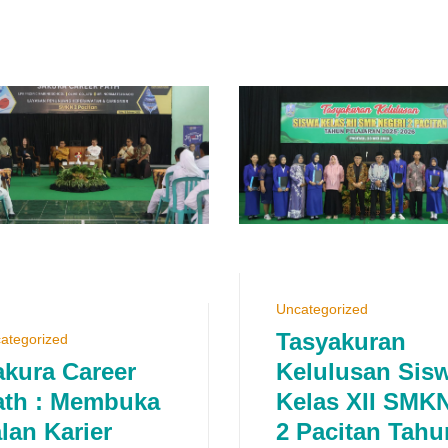
Uncategorized
Tasyakuran
ategorized
akura Career
Kelulusan Sis
ath : Membuka
Kelas XII SMK
lan Karier
2 Pacitan Tahu