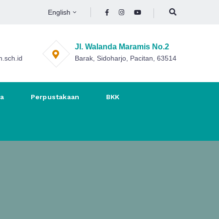
English
Jl. Walanda Maramis No.2
.sch.id
Barak, Sidoharjo, Pacitan, 63514
na
Perpustakaan
BKK