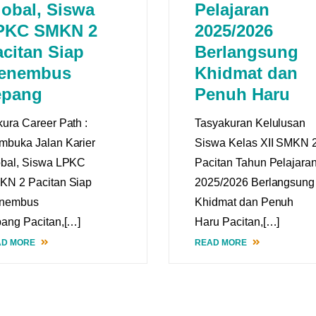
lobal, Siswa
Pelajaran
PKC SMKN 2
2025/2026
citan Siap
Berlangsung
enembus
Khidmat dan
epang
Penuh Haru
ura Career Path :
Tasyakuran Kelulusan
buka Jalan Karier
Siswa Kelas XII SMKN 
obal, Siswa LPKC
Pacitan Tahun Pelajara
KN 2 Pacitan Siap
2025/2026 Berlangsung
nembus
Khidmat dan Penuh
ang Pacitan,[…]
Haru Pacitan,[…]
AD MORE
READ MORE