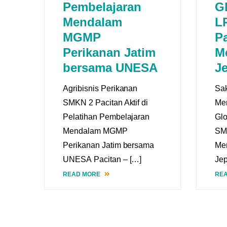
Pembelajaran
G
Mendalam
L
MGMP
Pa
Perikanan Jatim
M
bersama UNESA
J
Agribisnis Perikanan
Sak
SMKN 2 Pacitan Aktif di
Mem
Pelatihan Pembelajaran
Gl
Mendalam MGMP
SM
Perikanan Jatim bersama
Me
UNESA Pacitan – […]
Jep
READ MORE
RE