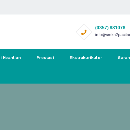
(0357) 881078
info@smkn2pacitan
i Keahlian
Prestasi
Ekstrakurikuler
Sara