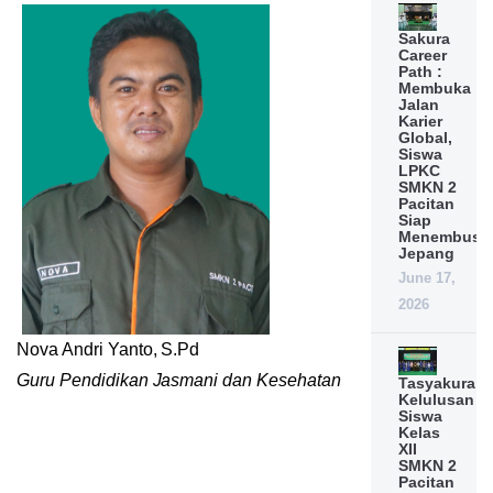
Sakura
Career
Path :
Membuka
Jalan
Karier
Global,
Siswa
LPKC
SMKN 2
Pacitan
Siap
Menembus
Jepang
June 17,
2026
Nova Andri Yanto, S.Pd
Guru Pendidikan Jasmani dan Kesehatan
Tasyakuran
Kelulusan
Siswa
Kelas
XII
SMKN 2
Pacitan