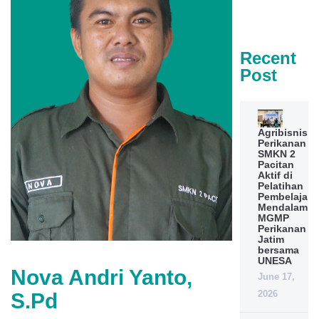
Recent
Post
Agribisnis
Perikanan
SMKN 2
Pacitan
Aktif di
Pelatihan
Pembelajara
Mendalam
MGMP
Perikanan
Jatim
bersama
UNESA
Nova Andri Yanto,
June 17,
2026
S.Pd