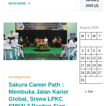
READ MORE
2025
(2)
August 2026
M
T
W
T
3
4
5
6
10
11
12
13
1
17
18
19
20
2
24
25
26
27
2
Uncategorized
31
Sakura Career Path :
Membuka Jalan Karier
« Jun
Global, Siswa LPKC
SMKN 2 Pacitan Siap