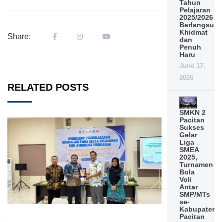
Tahun
Pelajaran
2025/2026
Berlangsun
Khidmat
Share:
dan
Penuh
Haru
June 17,
2026
RELATED POSTS
SMKN 2
Pacitan
Sukses
Gelar
Liga
SMEA
2025,
Turnamen
Bola
Voli
Antar
SMP/MTs
se-
Kabupaten
Pacitan