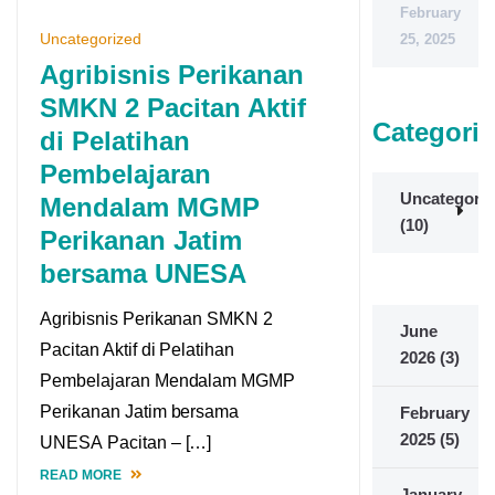
February
Uncategorized
25, 2025
Agribisnis Perikanan
SMKN 2 Pacitan Aktif
Categorie
di Pelatihan
Pembelajaran
Uncategoriz
Mendalam MGMP
(10)
Perikanan Jatim
bersama UNESA
Agribisnis Perikanan SMKN 2
June
Pacitan Aktif di Pelatihan
2026
(3)
Pembelajaran Mendalam MGMP
Perikanan Jatim bersama
February
2025
(5)
UNESA Pacitan – […]
READ MORE
January