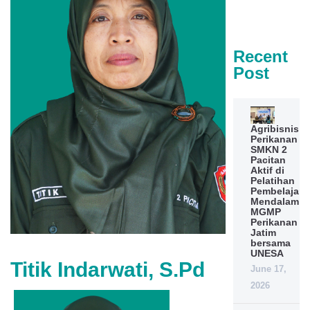
Recent
Post
Agribisnis
Perikanan
SMKN 2
Pacitan
Aktif di
Pelatihan
Pembelajara
Mendalam
MGMP
Perikanan
Jatim
bersama
UNESA
Titik Indarwati, S.Pd
June 17,
2026