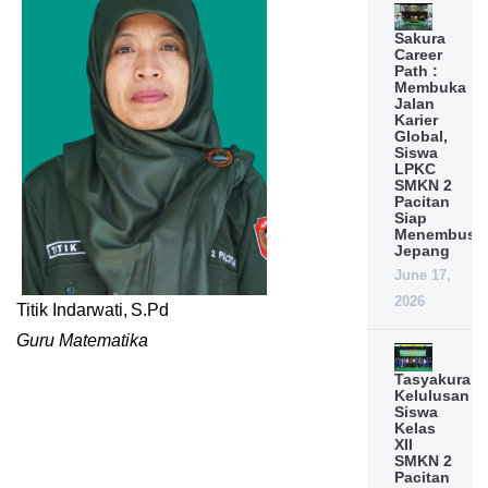
Sakura
Career
Path :
Membuka
Jalan
Karier
Global,
Siswa
LPKC
SMKN 2
Pacitan
Siap
Menembus
Jepang
June 17,
2026
Titik Indarwati, S.Pd
Guru Matematika
Tasyakuran
Kelulusan
Siswa
Kelas
XII
SMKN 2
Pacitan