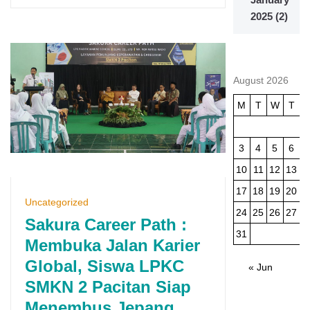
2025
(2)
August 2026
M
T
W
T
3
4
5
6
10
11
12
13
1
17
18
19
20
2
Uncategorized
24
25
26
27
2
Sakura Career Path :
31
Membuka Jalan Karier
Global, Siswa LPKC
« Jun
SMKN 2 Pacitan Siap
Menembus Jepang