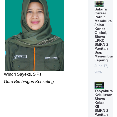
Sakura
Career
Path :
Membuka
Jalan
Karier
Global,
Siswa
LPKC
SMKN 2
Pacitan
Siap
Menembus
Jepang
June 17,
2026
Windri Sayekti, S.Psi
Guru Bimbingan Konseling
Tasyakuran
Kelulusan
Siswa
Kelas
XII
SMKN 2
Pacitan