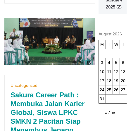
2025
(2)
August 2026
M
T
W
T
3
4
5
6
10
11
12
13
1
17
18
19
20
2
Uncategorized
24
25
26
27
2
Sakura Career Path :
31
Membuka Jalan Karier
Global, Siswa LPKC
« Jun
SMKN 2 Pacitan Siap
Menembus Jepang