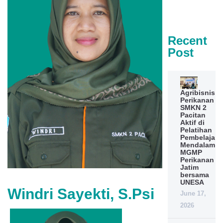
Recent
Post
Agribisnis
Perikanan
SMKN 2
Pacitan
Aktif di
Pelatihan
Pembelajara
Mendalam
MGMP
Perikanan
Jatim
bersama
UNESA
Windri Sayekti, S.Psi
June 17,
2026