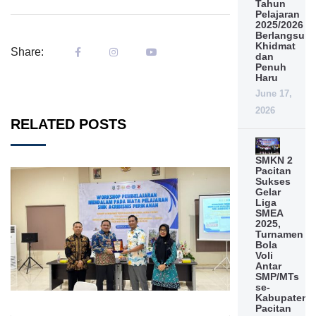
Tahun
Pelajaran
2025/2026
Berlangsun
Khidmat
Share:
dan
Penuh
Haru
June 17,
2026
RELATED POSTS
SMKN 2
Pacitan
Sukses
Gelar
Liga
SMEA
2025,
Turnamen
Bola
Voli
Antar
SMP/MTs
se-
Kabupaten
Pacitan