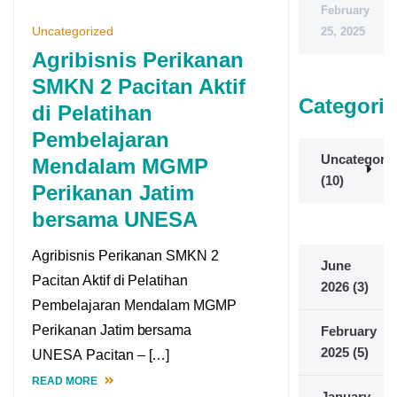
February
Uncategorized
25, 2025
Agribisnis Perikanan
SMKN 2 Pacitan Aktif
Categorie
di Pelatihan
Pembelajaran
Uncategoriz
Mendalam MGMP
(10)
Perikanan Jatim
bersama UNESA
Agribisnis Perikanan SMKN 2
June
Pacitan Aktif di Pelatihan
2026
(3)
Pembelajaran Mendalam MGMP
Perikanan Jatim bersama
February
2025
(5)
UNESA Pacitan – […]
READ MORE
January