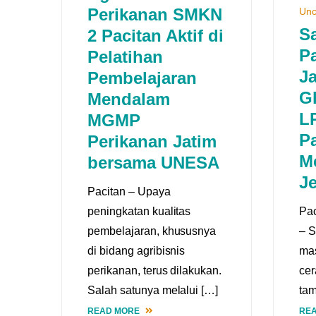
Perikanan SMKN
Unc
S
2 Pacitan Aktif di
P
Pelatihan
Ja
Pembelajaran
G
Mendalam
L
MGMP
Pa
Perikanan Jatim
M
bersama UNESA
J
Pacitan – Upaya
peningkatan kualitas
Pac
pembelajaran, khususnya
– S
di bidang agribisnis
mas
perikanan, terus dilakukan.
ce
Salah satunya melalui […]
ta
READ MORE
RE