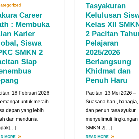
Tasyakuran
ategorized
akura Career
Kelulusan Sis
ath : Membuka
Kelas XII SMK
lan Karier
2 Pacitan Tahu
lobal, Siswa
Pelajaran
PKC SMKN 2
2025/2026
citan Siap
Berlangsung
enembus
Khidmat dan
epang
Penuh Haru
itan, 18 Februari 2026
Pacitan, 13 Mei 2026 –
emangat untuk meraih
Suasana haru, bahagia,
a depan yang lebih
dan penuh rasa syukur
rah dan mendunia
menyelimuti lingkungan
mpak[…]
SMKN 2[…]
AD MORE
READ MORE