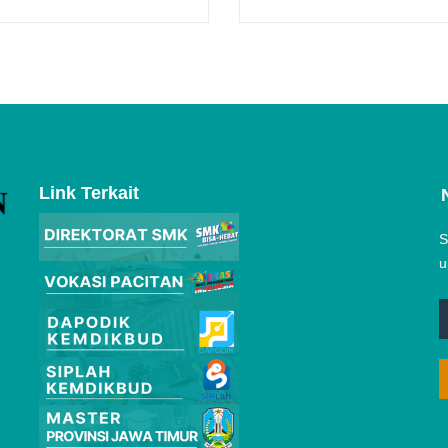
Link Terkait
S
u