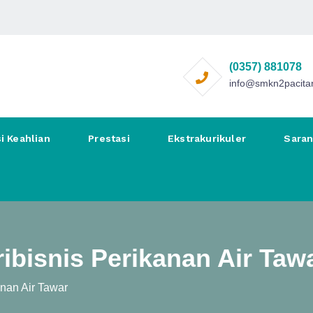
(0357) 881078
info@smkn2pacitan
i Keahlian
Prestasi
Ekstrakurikuler
Sara
ibisnis Perikanan Air Taw
anan Air Tawar