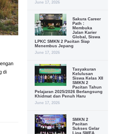
June 17, 2026
Sakura Career
Path :
Membuka
Jalan Karier
Global, Siswa
LPKC SMKN 2 Pacitan Siap
Menembus Jepang
June 17, 2026
Dengan
Tasyakuran
g di
Kelulusan
Siswa Kelas XII
SMKN 2
Pacitan Tahun
Pelajaran 2025/2026 Berlangsung
Khidmat dan Penuh Haru
June 17, 2026
SMKN 2
Pacitan
Sukses Gelar
Liga SMEA