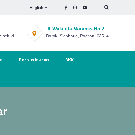
English
Jl. Walanda Maramis No.2
.sch.id
Barak, Sidoharjo, Pacitan, 63514
na
Perpustakaan
BKK
ar