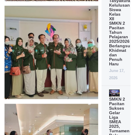
Tasyakuran
Kelulusan
Siswa
Kelas
XII
SMKN 2
Pacitan
Tahun
Pelajaran
2025/2026
Berlangsun
Khidmat
dan
Penuh
Haru
June 17,
2026
SMKN 2
Pacitan
Sukses
Gelar
Liga
SMEA
2025,
Turnamen