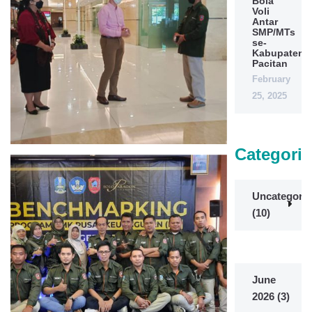
Bola
Voli
Antar
SMP/MTs
se-
Kabupaten
Pacitan
February
25, 2025
Categorie
Uncategoriz
(10)
June
2026
(3)