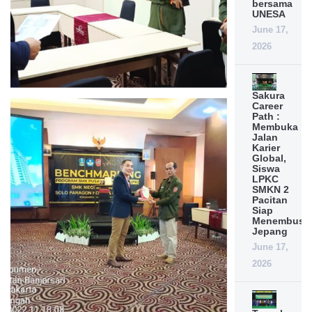
bersama
UNESA
June 17,
2026
Sakura
Career
Path :
Membuka
Jalan
Karier
Global,
Siswa
LPKC
SMKN 2
Pacitan
Siap
Menembus
Jepang
June 17,
2026