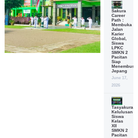
Sakura
Career
Path :
Membuka
Jalan
Karier
Global,
Siswa
LPKC
SMKN 2
Pacitan
Siap
Menembus
Jepang
June 17,
2026
Tasyakuran
Kelulusan
Siswa
Kelas
XII
SMKN 2
Pacitan