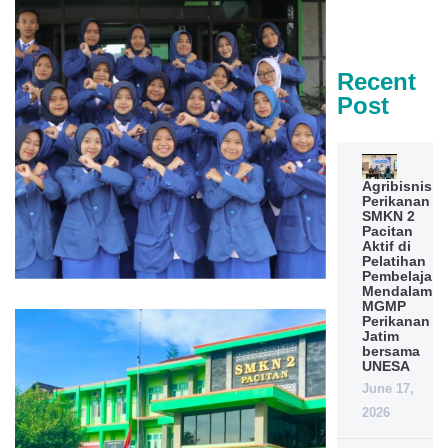
Recent
Post
Agribisnis
Perikanan
SMKN 2
Pacitan
Aktif di
Pelatihan
Pembelajara
Mendalam
MGMP
Perikanan
Jatim
bersama
UNESA
June 17,
2026