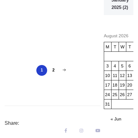
2025
(2)
August 2026
M
T
W
T
3
4
5
6
1
2
10
11
12
13
1
17
18
19
20
2
24
25
26
27
2
31
« Jun
Share: