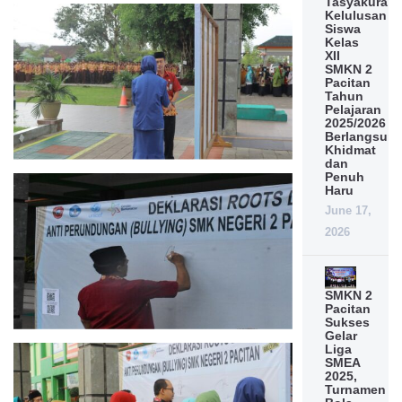
Tasyakuran
Kelulusan
Siswa
Kelas
XII
SMKN 2
Pacitan
Tahun
Pelajaran
2025/2026
Berlangsun
Khidmat
dan
Penuh
Haru
June 17,
2026
SMKN 2
Pacitan
Sukses
Gelar
Liga
SMEA
2025,
Turnamen