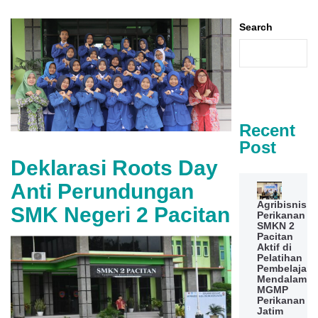
Search
Recent
Post
Deklarasi Roots Day
Anti Perundungan
Agribisnis
SMK Negeri 2 Pacitan
Perikanan
SMKN 2
Pacitan
Aktif di
Pelatihan
Pembelajara
Mendalam
MGMP
Perikanan
Jatim