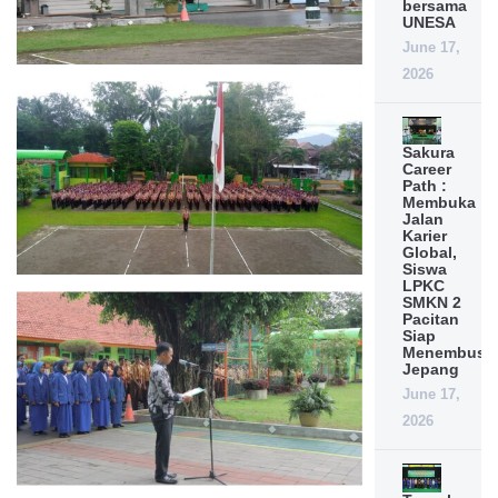
bersama
UNESA
June 17,
2026
Sakura
Career
Path :
Membuka
Jalan
Karier
Global,
Siswa
LPKC
SMKN 2
Pacitan
Siap
Menembus
Jepang
June 17,
2026