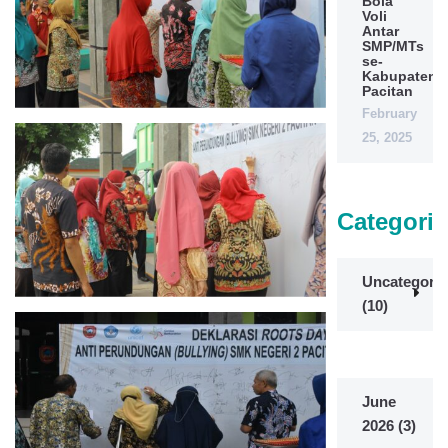
Bola
Voli
Antar
SMP/MTs
se-
Kabupaten
Pacitan
February
25, 2025
Categorie
Uncategoriz
(10)
June
2026
(3)