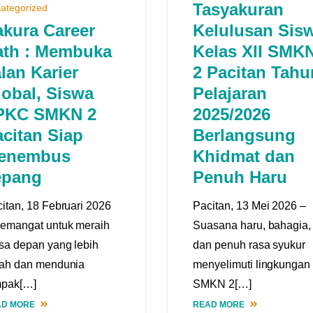
Tasyakuran
ategorized
akura Career
Kelulusan Sis
ath : Membuka
Kelas XII SMK
lan Karier
2 Pacitan Tahu
lobal, Siswa
Pelajaran
PKC SMKN 2
2025/2026
citan Siap
Berlangsung
enembus
Khidmat dan
epang
Penuh Haru
itan, 18 Februari 2026
Pacitan, 13 Mei 2026 –
emangat untuk meraih
Suasana haru, bahagia,
a depan yang lebih
dan penuh rasa syukur
rah dan mendunia
menyelimuti lingkungan
mpak[…]
SMKN 2[…]
AD MORE
READ MORE