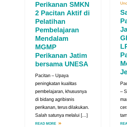
Perikanan SMKN
Unc
S
2 Pacitan Aktif di
P
Pelatihan
Ja
Pembelajaran
G
Mendalam
L
MGMP
Pa
Perikanan Jatim
M
bersama UNESA
J
Pacitan – Upaya
peningkatan kualitas
Pac
pembelajaran, khususnya
– S
di bidang agribisnis
mas
perikanan, terus dilakukan.
ce
Salah satunya melalui […]
ta
READ MORE
RE